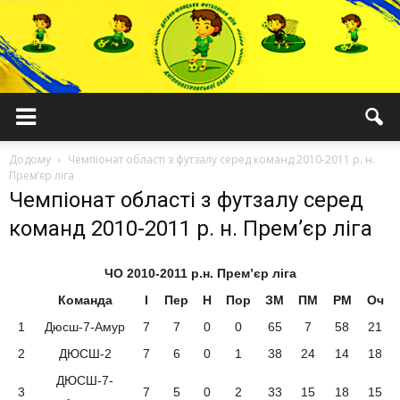
ДЮФЛДО
Додому
Чемпіонат області з футзалу серед команд 2010-2011 р. н.
Прем’єр ліга
Чемпіонат області з футзалу серед
команд 2010-2011 р. н. Прем’єр ліга
ЧО 2010-2011 р.н. Прем’єр ліга
Команда
І
Пер
Н
Пор
ЗМ
ПМ
РМ
Оч
1
Дюсш-7-Амур
7
7
0
0
65
7
58
21
2
ДЮСШ-2
7
6
0
1
38
24
14
18
ДЮСШ-7-
3
7
5
0
2
33
15
18
15