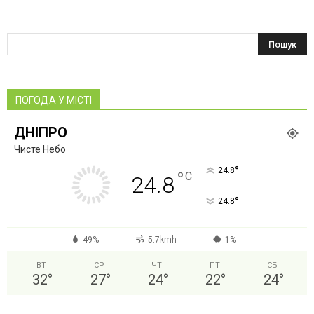
ПОГОДА У МІСТІ
ДНІПРО
Чисте Небо
°
24.8
°
C
24.8
°
24.8
49%
5.7kmh
1%
ВТ
СР
ЧТ
ПТ
СБ
32
°
27
°
24
°
22
°
24
°