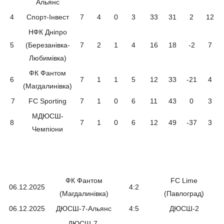
Альянс
4
Спорт-Інвест
7
4
0
3
33
31
2
12
НФК Дніпро
5
(Березанівка-
7
2
1
4
16
18
-2
7
Любимівка)
ФК Фантом
6
7
1
1
5
12
33
-21
4
(Магдалинівка)
7
FC Sporting
7
1
0
6
11
43
0
3
МДЮСШ-
8
7
1
0
6
12
49
-37
3
Чемпіони
ФК Фантом
FC Lime
06.12.2025
4:2
(Магдалинівка)
(Павлоград)
06.12.2025
ДЮСШ-7-Альянс
4:5
ДЮСШ-2
ДЮСШ-7-