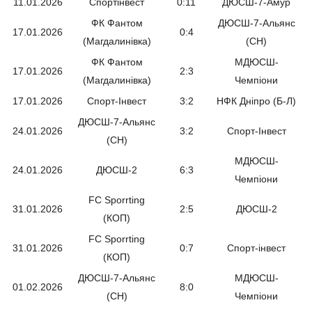
11.01.2026
Спортінвест
0:11
ДЮСШ-7-Амур
ФК Фантом
ДЮСШ-7-Альянс
17.01.2026
0:4
(Магдалинівка)
(СН)
ФК Фантом
МДЮСШ-
17.01.2026
2:3
(Магдалинівка)
Чемпіони
17.01.2026
Спорт-Інвест
3:2
НФК Дніпро (Б-Л)
ДЮСШ-7-Альянс
24.01.2026
3:2
Спорт-Інвест
(СН)
МДЮСШ-
24.01.2026
ДЮСШ-2
6:3
Чемпіони
FC Sporrting
31.01.2026
2:5
ДЮСШ-2
(КОП)
FC Sporrting
31.01.2026
0:7
Спорт-інвест
(КОП)
ДЮСШ-7-Альянс
МДЮСШ-
01.02.2026
8:0
(СН)
Чемпіони