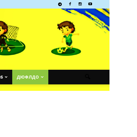
6
ДЮФЛДО