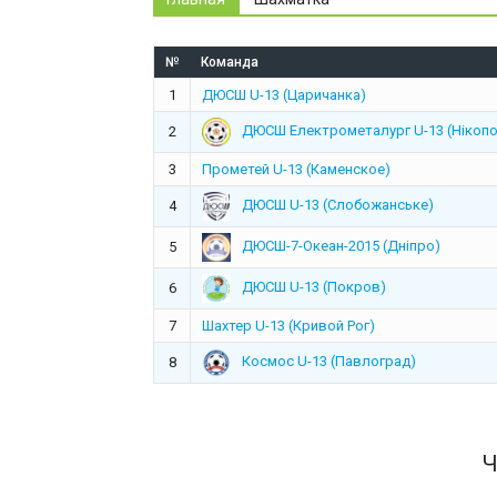
№
Команда
1
ДЮСШ U-13 (Царичанка)
ДЮСШ Електрометалург U-13 (Нікопо
2
3
Прометей U-13 (Каменское)
ДЮСШ U-13 (Слобожанське)
4
ДЮСШ-7-Океан-2015 (Дніпро)
5
ДЮСШ U-13 (Покров)
6
7
Шахтер U-13 (Кривой Рог)
Космос U-13 (Павлоград)
8
Ч